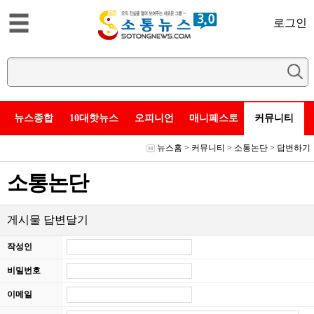
로그인
뉴스종합
10대핫뉴스
오피니언
매니페스토
커뮤니티
뉴스홈
>
커뮤니티
>
소통논단
> 답변하기
소통논단
게시물 답변달기
작성인
비밀번호
이메일