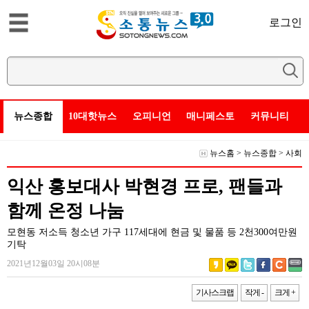
로그인
뉴스종합
10대핫뉴스
오피니언
매니페스토
커뮤니티
뉴스홈
>
뉴스종합
>
사회
익산 홍보대사 박현경 프로, 팬들과
함께 온정 나눔
모현동 저소득 청소년 가구 117세대에 현금 및 물품 등 2천300여만원
기탁
2021년12월03일 20시08분
기사스크랩
작게 -
크게 +