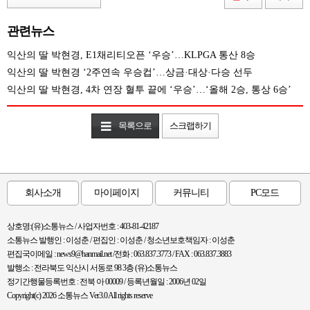
관련뉴스
익산의 딸 박현경, E1채리티오픈 ‘우승’…KLPGA 통산 8승
익산의 딸 박현경 ‘2주연속 우승컵’…상금·대상·다승 선두
익산의 딸 박현경, 4차 연장 혈투 끝에 ‘우승’…‘올해 2승, 통상 6승’
목록으로
스크랩하기
회사소개
마이페이지
커뮤니티
PC모드
상호명:(유)소통뉴스 / 사업자번호 : 403-81-42187
소통뉴스 발행인 : 이성춘 / 편집인 : 이성춘 / 청소년보호책임자 : 이성춘
편집국이메일 : news9@hanmail.net /전화 : 063.837.3773 / FAX : 063.837.3883
발행소 : 전라북도 익산시 서동로 98 3층 (유)소통뉴스
정기간행물등록번호 : 전북 아 00009 / 등록년월일 : 2006년 02일
Copyright(c) 2026 소통뉴스 Ver3.0 All rights reserve