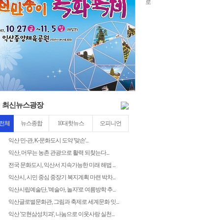
22
4
3
최신뉴스광장
전체
뉴스종합
10대핫뉴스
오피니언
익산 민-관, K-문화도시 도약 '맞손'...
익산, 머무는 농촌 관광으로 활력 되찾는다...
전국 문화도시, 익산서 지속가능한 미래 해법 ...
익산시, 시민 중심 중장기 복지계획 마련 박차...
익산시립예술단, '예술아, 놀자'로 여름방학 추...
익산글로벌문화관, 그림과 축제로 세계문화 잇...
익산 '모현삼성치과', 나눔으로 이웃사랑 실천...