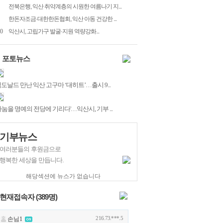
전북은행, 익산 취약계층의 시원한 여름나기 지...
한돈자조금·대한한돈협회, 익산 아동 건강한 ...
0
익산시, 고립가구 발굴·지원 역량강화...
포토뉴스
도날드 만난 익산 고구마 ‘대히트’…출시 9...
나눔을 명예의 전당에 기리다'…익산시, 기부 ...
기부뉴스
여러분들의 후원금으로
행복한 세상을 만듭니다.
해당섹션에 뉴스가 없습니다
현재접속자 (
389
명)