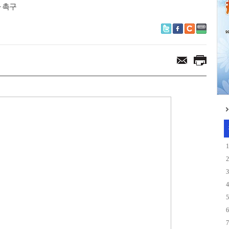
차 촉구
1
2
3
4
5
6
7