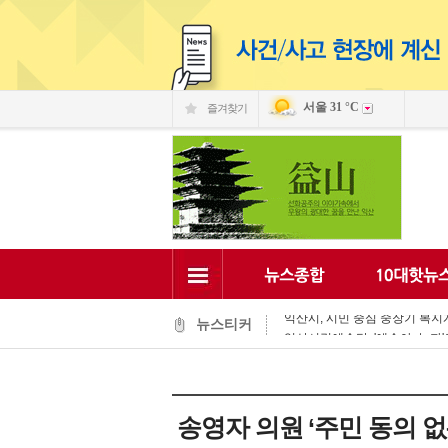
서울
31 °C
즐겨찾기
익산 민-관, K-문화도시 도약 '맞
익산, 머무는 농촌 관광으로 활력
전국 문화도시, 익산서 지속가능한
익산시, 시민 중심 중장기 복지계
뉴스티커
익산시립예술단, '예술아, 놀자'로
익산시, 고립가구 발굴·지원 역량
익산시, 8월 안전점검의 날 민관
익산글로벌문화관, 그림과 축제로
익산 '모현삼성치과', 나눔으로 
송영자 의원 ‘주민 동의 
전북은행, 익산 취약계층의 시원
익산 민-관, K-문화도시 도약 '맞