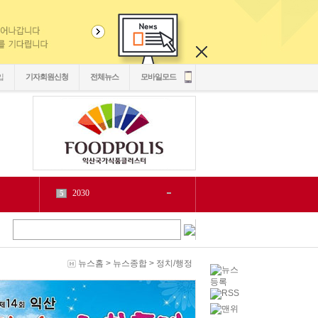
입
기자회원신청
전체뉴스
모바일모드
2030
5
1
6
2
源
7
1
泥
8
5
二쇱감
9
2
뉴스홈
>
뉴스종합
>
정치/행정
紐⑦
10
2
cctv
1
1
LH
2
1
chlwntjd
3