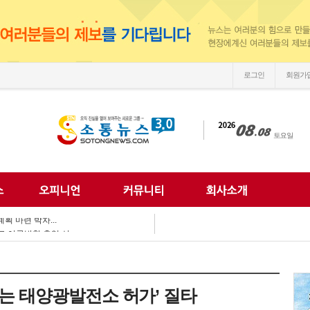
로그인
회원가
손'
 되찾는다...
 미래 해법 모색...
획 마련 박차...
 여름방학 추억 선...
강화...
 합동 캠페인 펼쳐...
 세계문화 잇다...
이웃사랑 실천...
없는 태양광발전소 허가’ 질타
한 여름나기 지원...
손'