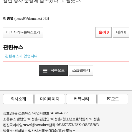
열린 청사 운영에 힘쓰겠다"고 말했다.
정명열
(news9@daum.net)
기자
이 기자의 다른뉴스보기
올려 0
내려 0
관련뉴스
- 관련뉴스가 없습니다.
목록으로
스크랩하기
회사소개
마이페이지
커뮤니티
PC모드
상호명:(유)소통뉴스 / 사업자번호 : 403-81-42187
소통뉴스 발행인 : 이성춘 / 편집인 : 이성춘 / 청소년보호책임자 : 이성춘
편집국이메일 : news9@hanmail.net /전화 : 063.837.3773 / FAX : 063.837.3883
발행소 : 전라북도 익산시 서동로 98 3층 (유)소통뉴스