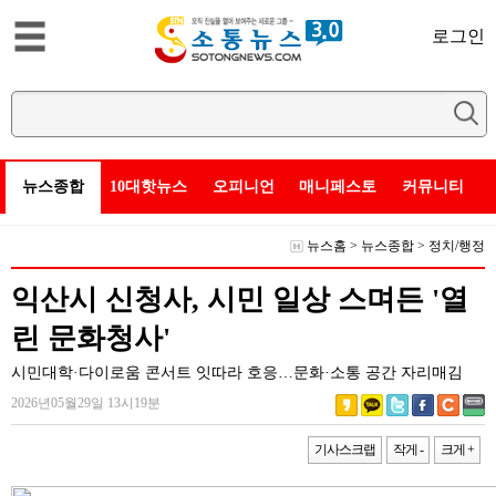
로그인
뉴스종합
10대핫뉴스
오피니언
매니페스토
커뮤니티
뉴스홈
>
뉴스종합
>
정치/행정
익산시 신청사, 시민 일상 스며든 '열
린 문화청사'
시민대학·다이로움 콘서트 잇따라 호응…문화·소통 공간 자리매김
2026년05월29일 13시19분
기사스크랩
작게 -
크게 +