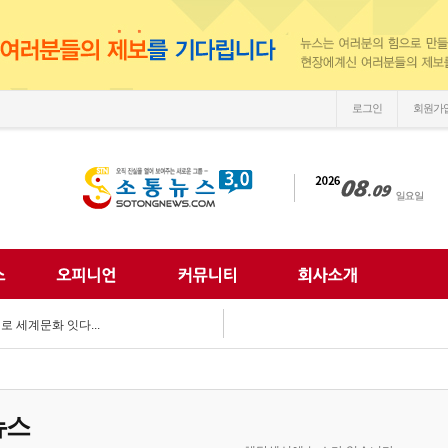
로그인
회원가
손'
 되찾는다...
 미래 해법 모색...
획 마련 박차...
 여름방학 추억 선...
강화...
 합동 캠페인 펼쳐...
 세계문화 잇다...
이웃사랑 실천...
한 여름나기 지원...
손'
뉴스