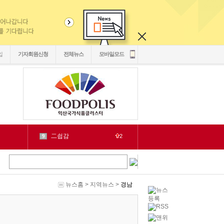
입
기자회원신청
전체뉴스
모바일모드
紐⑦
10
2
cctv
1
1
LH
2
1
chlwntjd
3
22
4
3
뉴스홈
>
지역뉴스
>
경남
2030
5
1
6
2
源
7
1
泥
8
5