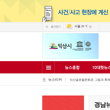
서울
26 °C
즐겨찾기
익산 민-관, K-문화도시 도약 '맞
익산, 머무는 농촌 관광으로 활력
전국 문화도시, 익산서 지속가능한
익산시, 시민 중심 중장기 복지계
익산시립예술단, '예술아, 놀자'로
익산시, 고립가구 발굴·지원 역량
익산시, 8월 안전점검의 날 민관
뉴스티커
익산글로벌문화관, 그림과 축제로
익산 '모현삼성치과', 나눔으로 
전북은행, 익산 취약계층의 시원
익산 민-관, K-문화도시 도약 '맞
경남