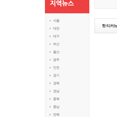
서울
핫 티커
대전
대구
부산
울산
광주
인천
경기
경북
경남
충북
충남
전북