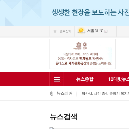
서울
31 °C
즐겨찾기
익산 민-관, K-문화도시 도약 '맞
익산, 머무는 농촌 관광으로 활력
전국 문화도시, 익산서 지속가능한
뉴스티커
익산시, 시민 중심 중장기 복지계
익산시립예술단, '예술아, 놀자'로
익산시, 고립가구 발굴·지원 역량
익산시, 8월 안전점검의 날 민관
뉴스검색
익산글로벌문화관, 그림과 축제로
익산 '모현삼성치과', 나눔으로 
전북은행, 익산 취약계층의 시원