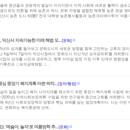
을에 청년들과 관광객의 발길이 이어지면서 지역 사회에 새로운 활력이 샘솟고
광으로의 전환'을 위해 농촌과 역사, 문화 자원을 결합한 체류형 농촌 관광 생
년 익산시 농촌 도시·락(樂)' 전국 대학생 농촌봉사활동과 '농촌크리에이투어' 여
.
 익산서 지속가능한 미래 해법 모...
[문화]
 5년의 성과를 돌아보고 문화도시의 새로운 방향을 함께 고민하는 교류의 장
 6일부터 7일까지 익산시청에서 '문화도시 익산 5년 성과공유회'를 개최했다.
업의 성과를 시민과 공유하고, 향후 이어갈 법정 지정 이후 단계의 방향성을
 기록전과 △보석공예체험 △...
중심 중장기 복지계획 마련 박차...
[정치/행정]
삶의 질을 높이고 복지 사각지대를 해소하기 위한 중장기 복지계획 수립에 속도
027~2030년) 지역사회보장계획' 수립을 위한 연구용역 중간보고회를 개최했다
해 4년간 사회보장정책의 방향과 핵심 과제를 담는 법정계획이다. 시는 이번 
, 변화하는 복지환경에 선제...
 '예술아, 놀자'로 여름방학 추...
[문화]