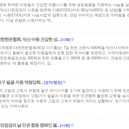
염에 취약한 이웃들의 건강한 여름나기를 위해 냉방용품을 지원하는 나눔을 실
익산시청점장이 시청을 방문해 시원(COOL)키트 80상자(400만 원 상당)를 
'시원(COOL)키트 나눔사업'의 일환으로, 연일 이어지는 폭염으로 어려움을
다. 이날 전달된 시원키트는 탁...
한돈협회, 익산 아동 건강한 성...
[사회]
위원회·대한한돈협회(회장 이기홍)는 7일 한돈 간편식 600팩을 익산시지역아
겪거나 돌봄이 필요한 아동들에게 균형 잡힌 먹거리를 제공하고, 지역아동센터
한돈볶음장조림 300팩과 한돈 전통불고기 300팩 등 총 600팩이다. 전달된
원하는 데 활용될 예정이다. 김...
구 발굴·지원 역량강화...
[정치/행정]
적 고립과 고독사 위험에 놓인 위기가구를 조기에 발견하고 지원하기 위해 민관
생활관 소극장에서 '고립가구 발굴과 지원을 위한 민관협력 활성화 교육'을 실
 경제적 어려움 등으로 사회적 고립과 고독사 위험이 커지는 상황에서, 위기
 있는 지역사회의 ...
안전점검의 날 민관 합동 캠페인 펼...
[사회]