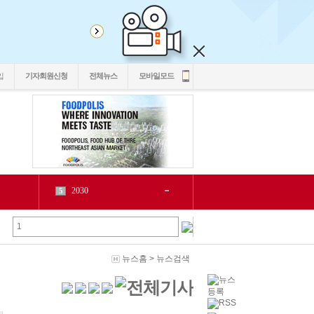
입
기자회원신청
전체뉴스
모바일모드
2030
5
1
6
2
源
7
1
泥
8
5
二쇱감
9
2
뉴스홈
>
뉴스검색
紐⑦
10
2
cctv
1
1
LH
2
1
chlwntjd
3