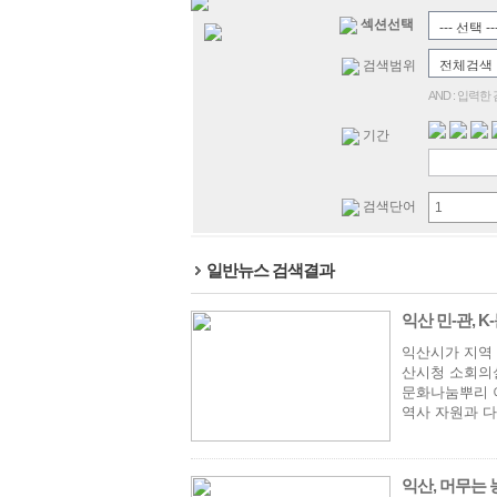
익산 민-관, K-문화도시 도약 '맞
섹션선택
검색범위
AND : 입력
기간
검색단어
일반뉴스 검색결과
익산 민-관, K
익산시가 지역 
산시청 소회의실
문화나눔뿌리 
역사 자원과 다
익산, 머무는 