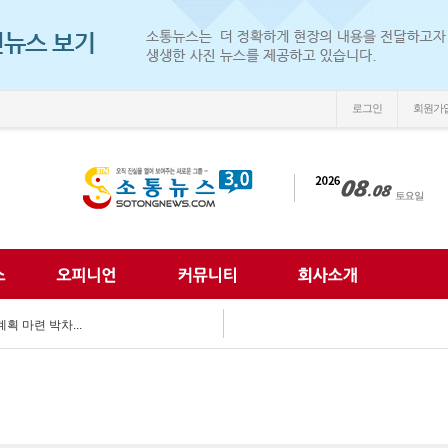
로그인
회원가
손'
 되찾는다...
 미래 해법 모색...
획 마련 박차...
 여름방학 추억 선...
강화...
 합동 캠페인 펼쳐...
 세계문화 잇다...
이웃사랑 실천...
한 여름나기 지원...