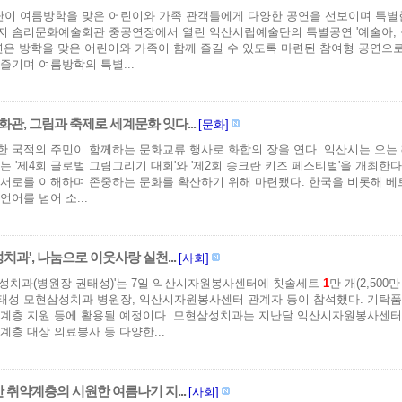
이 여름방학을 맞은 어린이와 가족 관객들에게 다양한 공연을 선보이며 특별한 
지 솜리문화예술회관 중공연장에서 열린 익산시립예술단의 특별공연 '예술아, 놀
연은 방학을 맞은 어린이와 가족이 함께 즐길 수 있도록 마련된 참여형 공연으로
즐기며 여름방학의 특별...
관, 그림과 축제로 세계문화 잇다...
[문화]
한 국적의 주민이 함께하는 문화교류 행사로 화합의 장을 연다. 익산시는 오는
는 '제4회 글로벌 그림그리기 대회'와 '제2회 송크란 키즈 페스티벌'을 개최한
서로를 이해하며 존중하는 문화를 확산하기 위해 마련됐다. 한국을 비롯해 베
언어를 넘어 소...
치과', 나눔으로 이웃사랑 실천...
[사회]
삼성치과(병원장 권태성)'는 7일 익산시자원봉사센터에 칫솔세트
1
만 개(2,50
태성 모현삼성치과 병원장, 익산시자원봉사센터 관계자 등이 참석했다. 기탁품
약계층 지원 등에 활용될 예정이다. 모현삼성치과는 지난달 익산시자원봉사센터
계층 대상 의료봉사 등 다양한...
 취약계층의 시원한 여름나기 지...
[사회]