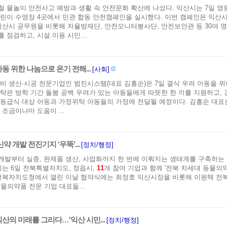
 물놀이 안전사고 예방과 생활 속 안전문화 확산에 나섰다. 익산시는 7일 영
린이 수영장 4곳에서 민관 합동 안전캠페인을 실시했다. 이번 캠페인은 익산시
익산시 공무원을 비롯해 자율방재단, 안전모니터봉사단, 안전보안관 등 30여 
 점검하고, 시설 이용 시민...
동 위한 나눔으로 온기 전해...
[사회]
비 생산·시공 전문기업인 범진시스템(대표 김흥순)은 7일 결식 우려 아동을 
탁은 방학 기간 돌봄 공백 우려가 있는 아동들에게 따뜻한 한 끼를 지원하고, 
동급식 대상 아동과 가정위탁 아동들의 가정에 전달될 예정이다. 김흥순 대표
 조금이나마 도움이 ...
약 개발 전진기지 ‘우뚝’...
[정치/행정]
개발부터 실증, 완제품 생산, 사업화까지 한 번에 이뤄지는 생태계를 구축하는
시는 6일 전북특별자치도, 정읍시,
1
1
개 참여 기업과 함께 '전북 차세대 동물의
전북자치도청에서 열린 이날 협약식에는 최정호 익산시장을 비롯해 이원택 전북
동물의약품 전문 기업 대표들...
산의 미래를 그리다…'익산 시민...
[정치/행정]