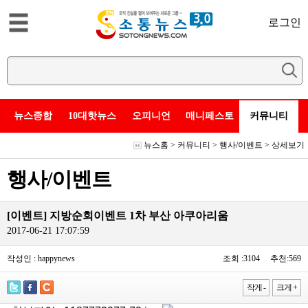
로그인
뉴스종합
10대핫뉴스
오피니언
매니페스토
커뮤니티
뉴스홈
>
커뮤니티
>
행사/이벤트
> 상세보기
행사/이벤트
[이벤트] 지방순회이벤트 1차 부산 아쿠아리움
2017-06-21 17:07:59
작성인 : happynews
조회 :3104 추천:569
작게 -
크게 +