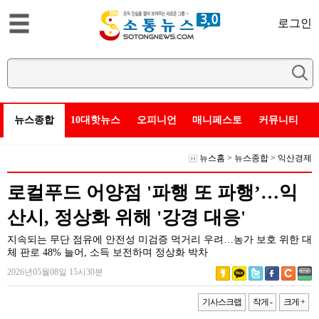
로그인
뉴스종합
10대핫뉴스
오피니언
매니페스토
커뮤니티
뉴스홈
>
뉴스종합
>
익산경제
로컬푸드 어양점 '파행 또 파행’…익
산시, 정상화 위해 '강경 대응'
지속되는 무단 점유에 안전성 미검증 먹거리 우려…농가 보호 위한 대
체 판로 48% 늘어, 소득 보전하며 정상화 박차
2026년05월08일 15시30분
기사스크랩
작게 -
크게 +