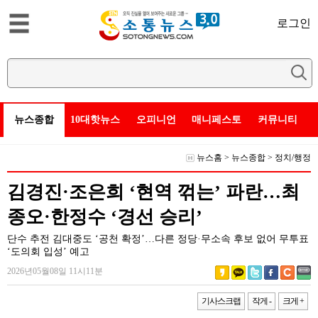
로그인
뉴스종합
10대핫뉴스
오피니언
매니페스토
커뮤니티
뉴스홈
>
뉴스종합
>
정치/행정
김경진·조은희 ‘현역 꺾는’ 파란…최
종오·한정수 ‘경선 승리’
단수 추전 김대중도 ‘공천 확정’…다른 정당·무소속 후보 없어 무투표
‘도의회 입성’ 예고
2026년05월08일 11시11분
기사스크랩
작게 -
크게 +