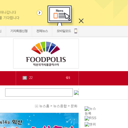
입
기자회원신청
전체뉴스
모바일모드
22
4
3
2030
5
1
6
2
源
7
1
泥
8
6
뉴스홈
>
뉴스종합
>
문화
二쇱감
9
2
紐⑦
10
2
cctv
1
1
LH
2
1