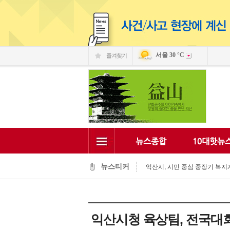
서울
30 °C
즐겨찾기
익산 민-관, K-문화도시 도약 '맞
익산, 머무는 농촌 관광으로 활력
전국 문화도시, 익산서 지속가능한
익산시, 시민 중심 중장기 복지계
뉴스티커
익산시립예술단, '예술아, 놀자'로
익산시, 고립가구 발굴·지원 역량
익산시, 8월 안전점검의 날 민관
익산글로벌문화관, 그림과 축제로
익산 '모현삼성치과', 나눔으로 
익산시청 육상팀, 전국대
전북은행, 익산 취약계층의 시원