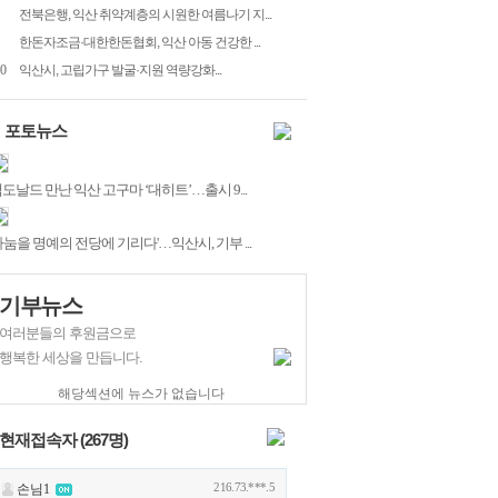
전북은행, 익산 취약계층의 시원한 여름나기 지...
한돈자조금·대한한돈협회, 익산 아동 건강한 ...
0
익산시, 고립가구 발굴·지원 역량강화...
포토뉴스
도날드 만난 익산 고구마 ‘대히트’…출시 9...
나눔을 명예의 전당에 기리다'…익산시, 기부 ...
기부뉴스
여러분들의 후원금으로
행복한 세상을 만듭니다.
해당섹션에 뉴스가 없습니다
현재접속자 (
267
명)