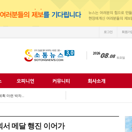
로그인
회원가
손'
 되찾는다...
 미래 해법 모색...
획 마련 박차...
 여름방학 추억 선...
강화...
 합동 캠페인 펼쳐...
 세계문화 잇다...
이웃사랑 실천...
회서 메달 행진 이어가
한 여름나기 지원...