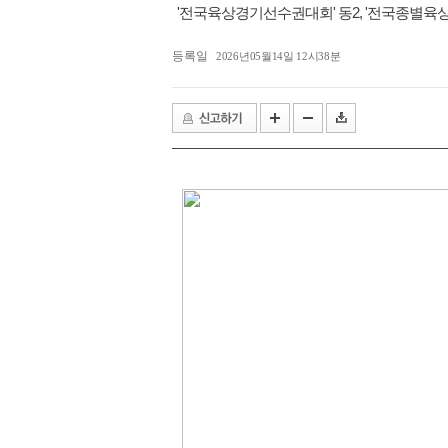
익산 민-관, K-문화도시 도약 '맞
'전국육상경기선수권대회' 동2, '전국종별육상
등록일
2026년05월14일 12시38분