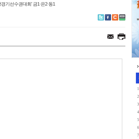
손'
경기선수권대회' 금1·은2·동1
1
2
3
4
5
6
7