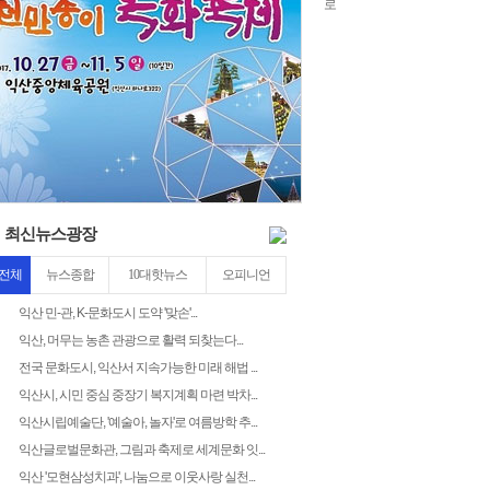
chlwntjd
3
최신뉴스광장
전체
뉴스종합
10대핫뉴스
오피니언
익산 민-관, K-문화도시 도약 '맞손'...
익산, 머무는 농촌 관광으로 활력 되찾는다...
전국 문화도시, 익산서 지속가능한 미래 해법 ...
익산시, 시민 중심 중장기 복지계획 마련 박차...
익산시립예술단, '예술아, 놀자'로 여름방학 추...
익산글로벌문화관, 그림과 축제로 세계문화 잇...
익산 '모현삼성치과', 나눔으로 이웃사랑 실천...