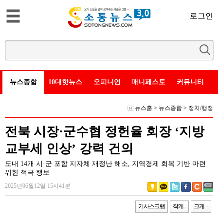
로그인
뉴스종합
10대핫뉴스
오피니언
매니페스토
커뮤니티
뉴스홈
>
뉴스종합
>
정치/행정
전북 시장·군수협 정헌율 회장 ‘지방
교부세 인상’ 강력 건의
도내 14개 시·군 포함 지자체 재정난 해소, 지역경제 회복 기반 마련
위한 적극 행보
2025년06월12일 15시41분
기사스크랩
작게 -
크게 +