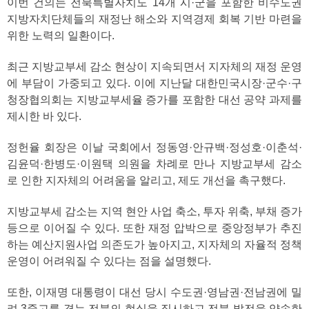
이번 건의는 전북특별자치도 14개 시·군을 포함한 비수도권
지방자치단체들의 재정난 해소와 지역경제 회복 기반 마련을
위한 노력의 일환이다.
최근 지방교부세 감소 현상이 지속되면서 지자체의 재정 운영
에 부담이 가중되고 있다. 이에 지난달 대한민국시장·군수·구
청장협의회는 지방교부세율 증가를 포함한 대선 공약 과제를
제시한 바 있다.
정헌율 회장은 이날 국회에서 정동영·안규백·정성호·이춘석·
김윤덕·한병도·이원택 의원을 차례로 만나 지방교부세 감소
로 인한 지자체의 어려움을 알리고, 제도 개선을 촉구했다.
지방교부세 감소는 지역 현안 사업 축소, 투자 위축, 부채 증가
등으로 이어질 수 있다. 또한 재정 압박으로 중앙정부가 추진
하는 예산지원사업 의존도가 높아지고, 지자체의 자율적 정책
운영이 어려워질 수 있다는 점을 설명했다.
또한, 이재명 대통령이 대선 당시 수도권·영남권·전남권에 밀
려 3중고를 겪는 전북의 현실을 직시하고 전북 발전을 약속한