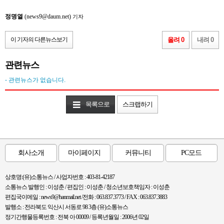
정명열
(news9@daum.net)
기자
이 기자의 다른뉴스보기
올려 0
내려 0
관련뉴스
- 관련뉴스가 없습니다.
목록으로
스크랩하기
회사소개
마이페이지
커뮤니티
PC모드
상호명:(유)소통뉴스 / 사업자번호 : 403-81-42187
소통뉴스 발행인 : 이성춘 / 편집인 : 이성춘 / 청소년보호책임자 : 이성춘
편집국이메일 : news9@hanmail.net /전화 : 063.837.3773 / FAX : 063.837.3883
발행소 : 전라북도 익산시 서동로 98 3층 (유)소통뉴스
정기간행물등록번호 : 전북 아 00009 / 등록년월일 : 2006년 02일