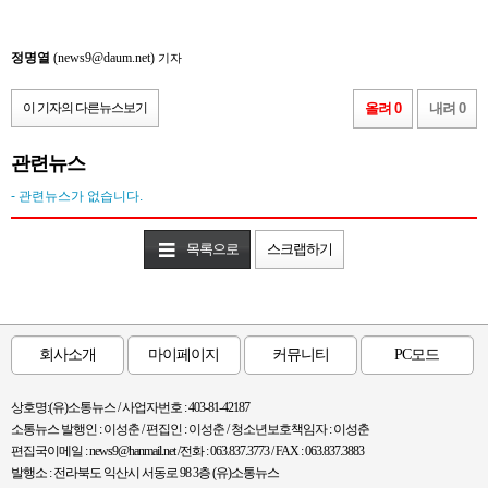
정명열
(news9@daum.net)
기자
이 기자의 다른뉴스보기
올려 0
내려 0
관련뉴스
- 관련뉴스가 없습니다.
목록으로
스크랩하기
회사소개
마이페이지
커뮤니티
PC모드
상호명:(유)소통뉴스 / 사업자번호 : 403-81-42187
소통뉴스 발행인 : 이성춘 / 편집인 : 이성춘 / 청소년보호책임자 : 이성춘
편집국이메일 : news9@hanmail.net /전화 : 063.837.3773 / FAX : 063.837.3883
발행소 : 전라북도 익산시 서동로 98 3층 (유)소통뉴스