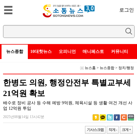
로그인
뉴스종합
10대핫뉴스
오피니언
매니페스토
커뮤니티
뉴스홈
>
뉴스종합
>
정치/행정
한병도 의원, 행정안전부 특별교부세
21억원 확보
배수로 정비 공사 등 수해 예방 9억원, 체육시설 등 생활 여건 개선 사
업 12억원 투입
2025년08월14일 13시42분
기사스크랩
작게 -
크게 +