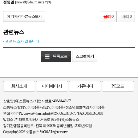
정명열
(news9@daum.net)
기자
이 기자의 다른뉴스보기
올려 0
내려 0
관련뉴스
- 관련뉴스가 없습니다.
목록으로
스크랩하기
회사소개
마이페이지
커뮤니티
PC모드
상호명:(유)소통뉴스 / 사업자번호 : 403-81-42187
소통뉴스 발행인 : 이성춘 / 편집인 : 이성춘 / 청소년보호책임자 : 이성춘
편집국이메일 : news9@hanmail.net /전화 : 063.837.3773 / FAX : 063.837.3883
발행소 : 전라북도 익산시 서동로 98 3층 (유)소통뉴스
정기간행물등록번호 : 전북 아 00009 / 등록년월일 : 2006년 02일
Copyright(c) 2026 소통뉴스 Ver3.0 All rights reserve