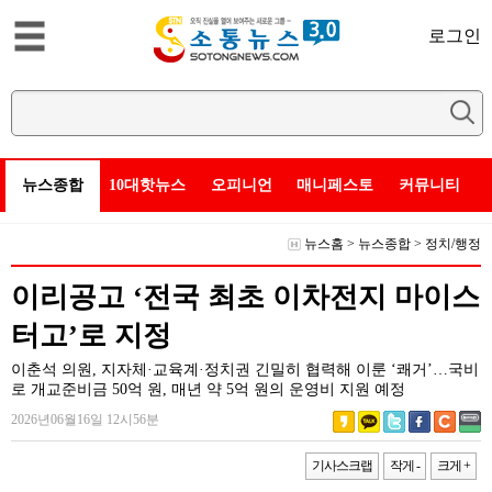
로그인
뉴스종합
10대핫뉴스
오피니언
매니페스토
커뮤니티
뉴스홈
>
뉴스종합
>
정치/행정
이리공고 ‘전국 최초 이차전지 마이스
터고’로 지정
이춘석 의원, 지자체·교육계·정치권 긴밀히 협력해 이룬 ‘쾌거’…국비
로 개교준비금 50억 원, 매년 약 5억 원의 운영비 지원 예정
2026년06월16일 12시56분
기사스크랩
작게 -
크게 +