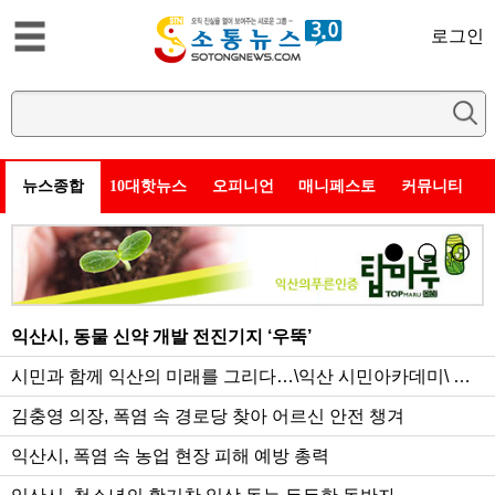
로그인
뉴스종합
10대핫뉴스
오피니언
매니페스토
커뮤니티
익산시, 동물 신약 개발 전진기지 ‘우뚝’
시민과 함께 익산의 미래를 그리다…\익산 시민아카데미\ 본
격 운영
김충영 의장, 폭염 속 경로당 찾아 어르신 안전 챙겨
익산시, 폭염 속 농업 현장 피해 예방 총력