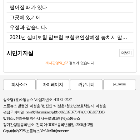
떨어질 때가 있다
그곳에 있기에
우정과 같습니다.
2021년 실비보험 암보험 보험료인상예정 놓치지 말고 준비 ...
시민기자실
더보기
게시판영역_02
정보가 없습니다.
회사소개
마이페이지
커뮤니티
PC모드
상호명:(유)소통뉴스 / 사업자번호 : 403-81-42187
소통뉴스 발행인 : 이성춘 / 편집인 : 이성춘 / 청소년보호책임자 : 이성춘
편집국이메일 : news9@hanmail.net /전화 : 063.837.3773 / FAX : 063.837.3883
발행소 : 전라북도 익산시 서동로 98 3층 (유)소통뉴스
정기간행물등록번호 : 전북 아 00009 / 등록년월일 : 2006년 02일
Copyright(c) 2026 소통뉴스 Ver3.0 All rights reserve