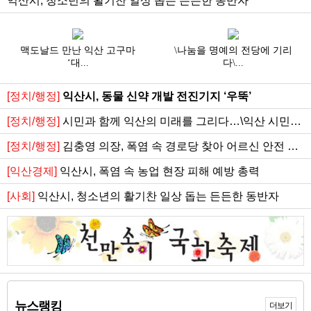
익산시, 청소년의 활기찬 일상 돕는 든든한 동반자
1
2
3
맥도날드 만난 익산 고구마
\나눔을 명예의 전당에 기리
‘대...
다\...
[정치/행정]
익산시, 동물 신약 개발 전진기지 ‘우뚝’
[정치/행정]
시민과 함께 익산의 미래를 그리다…\익산 시민아
카데미\ 본격 운영
[정치/행정]
김충영 의장, 폭염 속 경로당 찾아 어르신 안전 챙
겨
[익산경제]
익산시, 폭염 속 농업 현장 피해 예방 총력
[사회]
익산시, 청소년의 활기찬 일상 돕는 든든한 동반자
뉴스랭킹
더보기