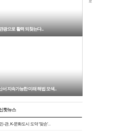
泥
8
5
관광으로 활력 되찾는다...
산서 지속가능한 미래 해법 모색...
신핫뉴스
민-관, K-문화도시 도약 '맞손'...