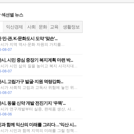
 섹션별 뉴스
정
익산경제
사회
문화
교육
생활정보
 민-관, K-문화도시 도약 '맞손'...
시가 지역 역사·문화 자원의 가치를...
6-08-07
시, 시민 중심 중장기 복지계획 마련 박...
시가 시민 삶의 질을 높이고 복지 사각지대...
6-08-07
시, 고립가구 발굴·지원 역량강화...
시가 사회적 고립과 고독사 위험에 놓인 위...
6-08-07
시, 동물 신약 개발 전진기지 ‘우뚝’...
시가 연구개발부터 실증, 완제품 생산, 사...
6-08-06
과 함께 익산의 미래를 그리다…'익산 시...
시가 시민과 함께 지역의 미래를 그릴 정책...