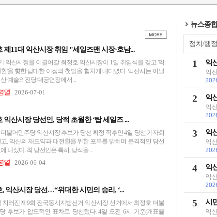
뉴스종합
정치/행
 제11대 익산시장 취임 "세일즈맨 시장·호남...
1
익산
9기 익산시정을 이끌어갈 최정호 익산시장이 1일 취임식을 갖고 '익
전환'을 향한 담대한 여정의 첫발을 힘차게 내디뎠다. 익산시는 이날
익산
산 예술의전당 대공연장에서 ...
202
정명열
2026-07-01
2
익산
익산
202
 익산시장 당선인, 당적 초월한 ‘탑 세일즈 ...
3
익산
 더불어민주당 익산시장 후보가 당선 확정 직후인 4일 당선 기자회
열고, 익산의 재도약과 대전환을 위한 포부를 밝히며 본격적인 당선
익산
에 나섰다. 최 당선인은 특히, 당적을 ...
202
정명열
2026-06-04
4
익산
익산
202
, 익산시장 당선…“위대한 시민의 승리, ‘...
5
시민
3일 치러진 제9회 전국동시지방선거 익산시장 선거에서 최정호 더불
당 후보가 압도적인 표차로 당선됐다. 4일 오전 6시 기준(개표율
익산