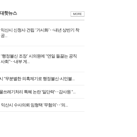
0대핫뉴스
익산시 신청사 건립 ‘가시화’‥내년 상반기 착
공...
‘행정불신 조장’ 시의원에 “연일 들끓는 공직
사회”‥내부 게...
시 “무분별한 의혹제기로 행정불신·시민불...
쓰레기처리 특혜 논란 '일단락'‥감사원 “...
 익산시 수사의뢰 임형택 ‘무혐의’‥‘의...