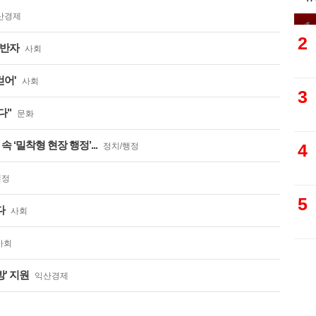
농
산경제
1
2
동반자
사회
걷어'
사회
3
다"
문화
 ‘밀착형 현장 행정’...
4
정치/행정
행정
5
다
사회
사회
' 지원
익산경제