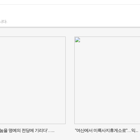
니다.
나눔을 명예의 전당에 기리다'…...
"여산에서 미륵사지휴게소로"…익...