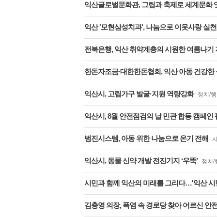
익산글로벌문화관, 그림과 축제로 세계문화 
익산 '모현삼성치과', 나눔으로 이웃사랑 실천
전북은행, 익산 취약계층의 시원한 여름나기
한돈자조금·대한한돈협회, 익산 아동 건강한 성
익산시, 고립가구 발굴·지원 역량강화
정치/
익산시, 8월 안전점검의 날 민관 합동 캠페인
범진시스템, 아동 위한 나눔으로 온기 전해
익산시, 동물 신약 개발 전진기지 ‘우뚝’
정치/
시민과 함께 익산의 미래를 그리다…'익산 시민
김충영 의장, 폭염 속 경로당 찾아 어르신 안