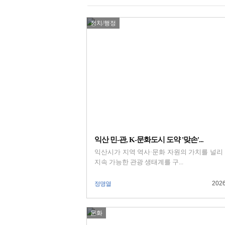
정치/행정
익산 민-관, K-문화도시 도약 '맞손'...
익산시가 지역 역사·문화 자원의 가치를 널리
지속 가능한 관광 생태계를 구...
2026
정명열
문화