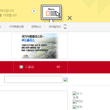
입
기자회원신청
전체뉴스
모바일모드
二쇱감
9
2
紐⑦
10
2
cctv
1
1
LH
2
1
chlwntjd
3
22
4
3
2030
5
1
6
2
源
7
1