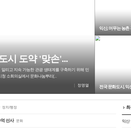
익산, 머무는 농촌 
시 도약 '맞손'...
 알리고 지속 가능한 관광 생태계를 구축하기 위해 민
시청 소회의실에서 문화나눔뿌리(...
|
정명열
전국 문화도시, 익
최
정치/행정
추억 선사
문화
익산 