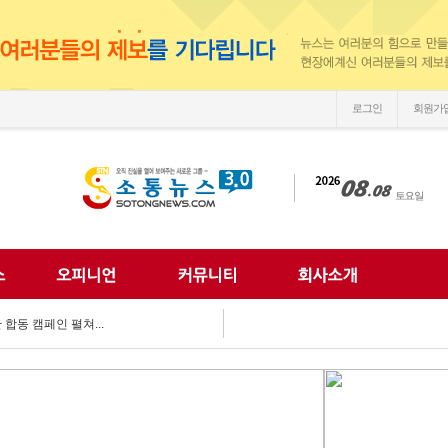
로그인
회원가
손'
 되찾는다...
 미래 해법 모색...
획 마련 박차...
 여름방학 추억 선...
강화...
 합동 캠페인 펼쳐...
 세계문화 잇다...
이웃사랑 실천...
한 여름나기 지원...
손'