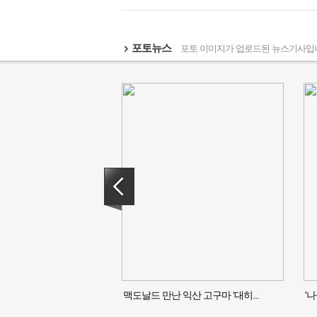
포토뉴스
포토 이미지가 업로드된 뉴스기사입
맥도날드 만난 익산 고구마 ‘대히...
'