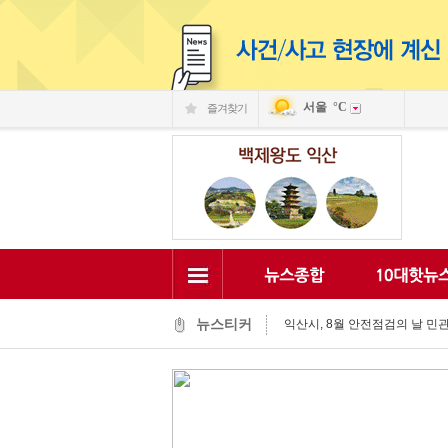
서울
°C
즐겨찾기
익산 민-관, K-문화도시 도약 '맞
익산, 머무는 농촌 관광으로 활력
전국 문화도시, 익산서 지속가능한
익산시, 시민 중심 중장기 복지계
익산시립예술단, '예술아, 놀자'로
익산시, 고립가구 발굴·지원 역량
익산시, 8월 안전점검의 날 민관
뉴스티커
익산글로벌문화관, 그림과 축제로
익산 '모현삼성치과', 나눔으로 
전북은행, 익산 취약계층의 시원
익산 민-관, K-문화도시 도약 '맞