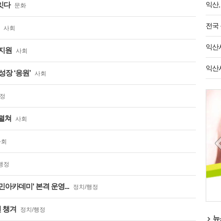
잇다
익산,
문화
전국 
사회
익산시
 지원
사회
익산시
장 ‘응원’
사회
행정
 펼쳐
사회
사회
행정
아카데미' 본격 운영...
정치/행정
전 챙겨
정치/행정
뉴