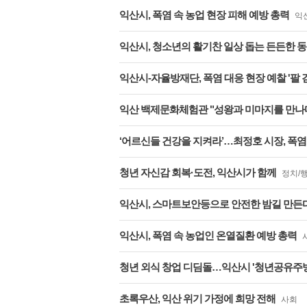
익산시, 폭염 속 농업 현장 피해 예방 총력
익
익산시, 청소년의 활기찬 일상 돕는 든든한 
익산시-자율방재단, 폭염 대응 현장 예찰 '팔 
익산 백제문화체험관 "성왕과 미마지를 만나
‘어르신들 건강을 지켜라’…최정호 시장, 폭염 속
청년 자신감 회복·도전, 익산시가 함께
정치/
익산시, 스마트보안등으로 안전한 밤길 만든
익산시, 폭염 속 농업인 온열질환 예방 총력
청년 외식 창업 디딤돌…익산시 '청년공유주방
초록우산, 익산 위기 가정에 희망 전해
사회