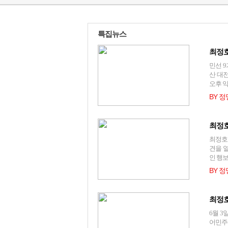
특집뉴스
최정호
민선 
산 대
오후 익
BY 
최정호
최정호
견을 
인 행보
BY 
최정호
6월 
어민주