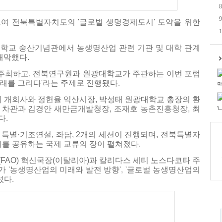
8
9
여 전북특별자치도의 '글로벌 생명경제도시' 도약을 위한
1
광대학교 숭산기념관에서 농생명산업 관련 기관 및 대학 관계
 개막했다.
주최하고, 전북연구원과 원광대학교가 주관하는 이번 포럼
래를 그리다'라는 주제로 진행됐다.
맥
개회사와 정헌율 익산시장, 박성태 원광대학교 총장의 환
 차관과 김경안 새만금개발청장, 조재호 농촌진흥청장, 최
'
다.
특별·기조연설, 좌담, 2개의 세션이 진행되며, 전북특별자
례를 공유하는 국제 교류의 장이 펼쳐졌다.
FAO) 혁신국장(이탈리아)과 칼리다스 세티 노스다코타 주
가 '농생명산업의 미래와 발전 방향', '글로벌 농생명산업의
섰다.