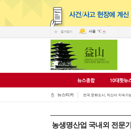
서울
°C
즐겨찾기
익산 민-관, K-문화도시 도약 '맞
익산, 머무는 농촌 관광으로 활력
뉴스티커
전국 문화도시, 익산서 지속가능한
익산시, 시민 중심 중장기 복지계
익산시립예술단, '예술아, 놀자'로
익산시, 고립가구 발굴·지원 역량
익산시, 8월 안전점검의 날 민관
농생명산업 국내외 전문가 
익산글로벌문화관, 그림과 축제로
익산 '모현삼성치과', 나눔으로 