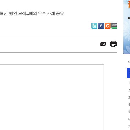
한 여름나기 지원...
손'
신' 방안 모색...해외 우수 사례 공유
1
2
3
4
5
6
7