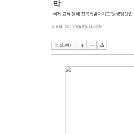
막
전북은행, 익산 취약계층의 시원
익산 민-관, K-문화도시 도약 '맞
국제 교류 통해 전북특별자치도 '농생명산업 혁
등록일
2024년06월25일 13시47분