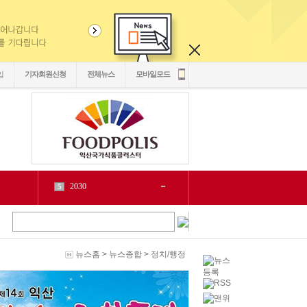
입
기자회원신청
전체뉴스
모바일모드
2030
5
1
6
2
源
7
1
泥
8
5
二쇱감
9
2
뉴스홈
>
뉴스종합
>
정치/행정
紐⑦
10
2
cctv
1
1
LH
2
1
chlwntjd
3