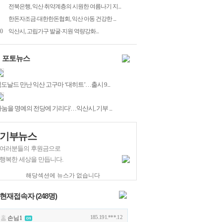
전북은행, 익산 취약계층의 시원한 여름나기 지...
한돈자조금·대한한돈협회, 익산 아동 건강한 ...
0
익산시, 고립가구 발굴·지원 역량강화...
포토뉴스
도날드 만난 익산 고구마 ‘대히트’…출시 9...
나눔을 명예의 전당에 기리다'…익산시, 기부 ...
기부뉴스
여러분들의 후원금으로
행복한 세상을 만듭니다.
해당섹션에 뉴스가 없습니다
현재접속자 (
248
명)