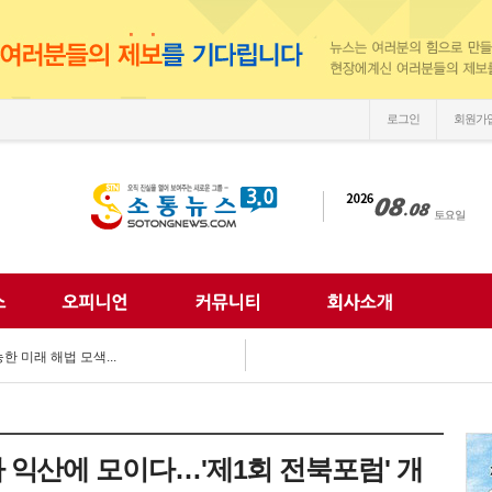
로그인
회원가
손'
 되찾는다...
 미래 해법 모색...
획 마련 박차...
 여름방학 추억 선...
강화...
 합동 캠페인 펼쳐...
익산에 모이다…'제1회 전북포럼' 개
 세계문화 잇다...
이웃사랑 실천...