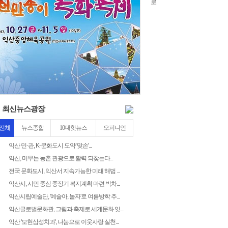
22
4
3
최신뉴스광장
전체
뉴스종합
10대핫뉴스
오피니언
익산 민-관, K-문화도시 도약 '맞손'...
익산, 머무는 농촌 관광으로 활력 되찾는다...
전국 문화도시, 익산서 지속가능한 미래 해법 ...
익산시, 시민 중심 중장기 복지계획 마련 박차...
익산시립예술단, '예술아, 놀자'로 여름방학 추...
익산글로벌문화관, 그림과 축제로 세계문화 잇...
익산 '모현삼성치과', 나눔으로 이웃사랑 실천...