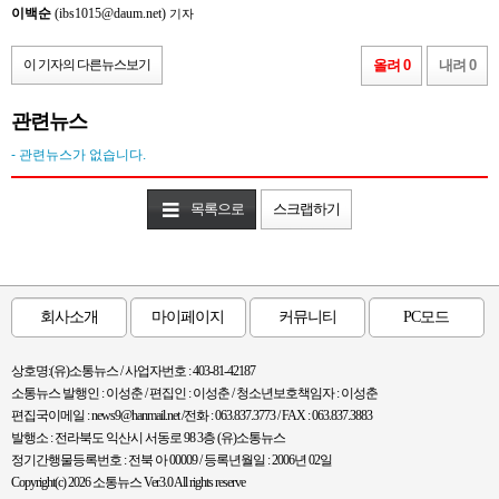
이백순
(ibs1015@daum.net)
기자
이 기자의 다른뉴스보기
올려 0
내려 0
관련뉴스
- 관련뉴스가 없습니다.
목록으로
스크랩하기
회사소개
마이페이지
커뮤니티
PC모드
상호명:(유)소통뉴스 / 사업자번호 : 403-81-42187
소통뉴스 발행인 : 이성춘 / 편집인 : 이성춘 / 청소년보호책임자 : 이성춘
편집국이메일 : news9@hanmail.net /전화 : 063.837.3773 / FAX : 063.837.3883
발행소 : 전라북도 익산시 서동로 98 3층 (유)소통뉴스
정기간행물등록번호 : 전북 아 00009 / 등록년월일 : 2006년 02일
Copyright(c) 2026 소통뉴스 Ver3.0 All rights reserve