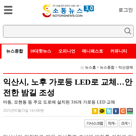
로그인
뉴스종합
10대핫뉴스
오피니언
매니페스토
커뮤니티
뉴스홈
>
뉴스종합
>
익산경제
익산시, 노후 가로등 LED로 교체…안
전한 밤길 조성
마동, 모현동 등 주요 도로에 설치된 316개 가로등 LED 교체
2025년05월15일 14시00분
기사스크랩
작게 -
크게 +