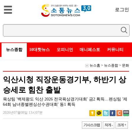
로그인
뉴스종합
10대핫뉴스
오피니언
매니페스토
커뮤니티
뉴스홈
>
뉴스종합
>
문화
익산시청 직장운동경기부, 하반기 상
승세로 힘찬 출발
육상팀 '백제왕도 익산 2026 전국육상경기대회' 금2 획득…펜싱팀 '제
64회 남녀종별펜싱선수권대회' 동1 획득
2026년07월08일 13시07분
기사스크랩
작게 -
크게 +