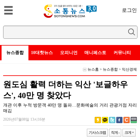
로그인
뉴스종합
10대핫뉴스
오피니언
매니페스토
커뮤니티
뉴스홈
>
뉴스종합
>
익산경제
원도심 활력 더하는 익산 '보글하우
스', 40만 명 찾았다
개관 이후 누적 방문객 40만 명 돌파…문화예술의 거리 관광거점 자리
매김
2026년07월08일 13시16분
기사스크랩
작게 -
크게 +