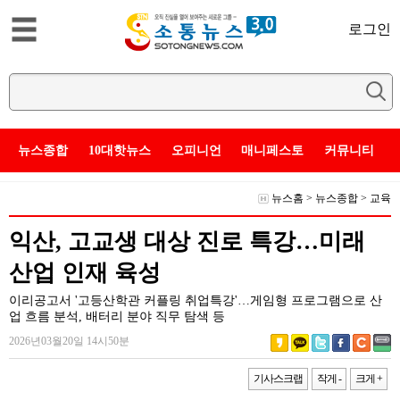
로그인
뉴스종합
10대핫뉴스
오피니언
매니페스토
커뮤니티
뉴스홈
>
뉴스종합
>
교육
익산, 고교생 대상 진로 특강…미래
산업 인재 육성
이리공고서 '고등산학관 커플링 취업특강'…게임형 프로그램으로 산
업 흐름 분석, 배터리 분야 직무 탐색 등
2026년03월20일 14시50분
기사스크랩
작게 -
크게 +