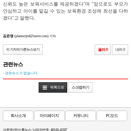
신뢰도 높은 보육서비스를 제공하겠다"며 "앞으로도 부모가
안심하고 아이를 맡길 수 있는 보육환경 조성에 최선을 다하
겠다"고 말했다.
김은영
(plannerjml@naver.com)
기자
이 기자의 다른뉴스보기
올려 0
내려 0
관련뉴스
- 관련뉴스가 없습니다.
목록으로
스크랩하기
회사소개
마이페이지
커뮤니티
PC모드
상호명:(유)소통뉴스 / 사업자번호 : 403-81-42187