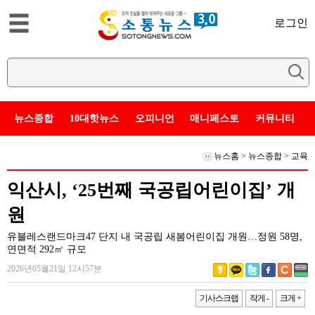
로그인
뉴스종합
10대핫뉴스
오피니언
매니페스토
커뮤니티
뉴스홈
>
뉴스종합
>
교육
익산시, ‘25번째 국공립어린이집’ 개
원
유블레스랜드마크47 단지 내 국공립 새봄어린이집 개원…정원 58명,
연면적 292㎡ 규모
2026년05월21일 12시57분
기사스크랩
작게 -
크게 +