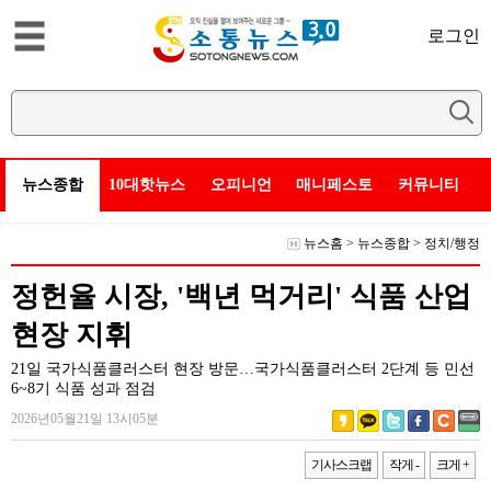
로그인
뉴스종합
10대핫뉴스
오피니언
매니페스토
커뮤니티
뉴스홈
>
뉴스종합
>
정치/행정
정헌율 시장, '백년 먹거리' 식품 산업
현장 지휘
21일 국가식품클러스터 현장 방문…국가식품클러스터 2단계 등 민선
6~8기 식품 성과 점검
2026년05월21일 13시05분
기사스크랩
작게 -
크게 +