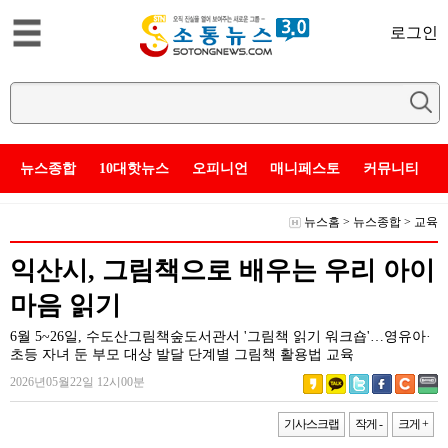
로그인
뉴스종합
10대핫뉴스
오피니언
매니페스토
커뮤니티
뉴스홈
>
뉴스종합
>
교육
익산시, 그림책으로 배우는 우리 아이
마음 읽기
6월 5~26일, 수도산그림책숲도서관서 '그림책 읽기 워크숍'…영유아·
초등 자녀 둔 부모 대상 발달 단계별 그림책 활용법 교육
2026년05월22일 12시00분
기사스크랩
작게 -
크게 +