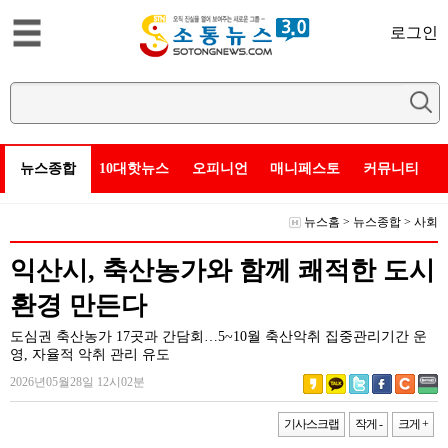
로그인
뉴스종합
10대핫뉴스
오피니언
매니페스토
커뮤니티
뉴스홈
>
뉴스종합
>
사회
익산시, 축산농가와 함께 쾌적한 도시
환경 만든다
도심권 축산농가 17곳과 간담회…5~10월 축산악취 집중관리기간 운
영, 자율적 악취 관리 유도
2026년05월28일 12시02분
기사스크랩
작게 -
크게 +