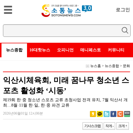
로그인
뉴스종합
10대핫뉴스
오피니언
매니페스토
커뮤니티
뉴스홈
>
뉴스종합
>
문화
익산시체육회, 미래 꿈나무 청소년 스
포츠 활성화 ‘시동’
제19회 한·중 청소년 스포츠 교류 초청사업 전격 유치, 7월 익산서 개
최…8월·11월 한·일, 한·중 파견 교류
2026년06월01일 12시06분
기사스크랩
작게 -
크게 +