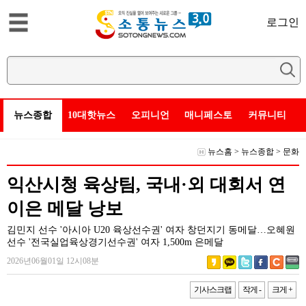
로그인
뉴스종합
10대핫뉴스
오피니언
매니페스토
커뮤니티
뉴스홈
>
뉴스종합
>
문화
익산시청 육상팀, 국내·외 대회서 연
이은 메달 낭보
김민지 선수 '아시아 U20 육상선수권' 여자 창던지기 동메달…오혜원
선수 '전국실업육상경기선수권' 여자 1,500m 은메달
2026년06월01일 12시08분
기사스크랩
작게 -
크게 +