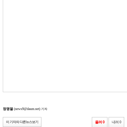
정명열
(news9@daum.net)
기자
이 기자의 다른뉴스보기
올려 0
내려 0