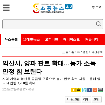
로그인
뉴스종합
10대핫뉴스
오피니언
매니페스토
커뮤니티
뉴스홈
>
뉴스종합
>
익산경제
익산시, 양파 판로 확대…농가 소득
안정 힘 보탠다
지역 기업과 농산물 공급망 구축으로 농가 판로 확보 지원… 올해 양
파 매입량 3,200톤 확대
2026년07월07일 17시09분
기사스크랩
작게 -
크게 +