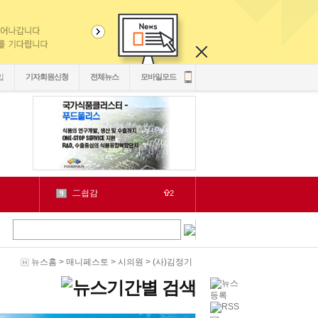
입
기자회원신청
전체뉴스
모바일모드
二쇱감
9
2
紐⑦
10
2
cctv
1
1
LH
2
1
chlwntjd
3
뉴스홈
>
매니페스토
>
시의원
>
(사)김정기
22
4
3
2030
5
1
6
2
源
7
1