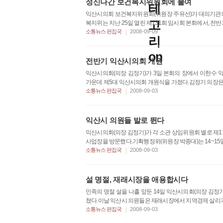
정신나간 보건복지위원회에 붙여
익산시의회 보건복지위원회(위원장 주유선)가 대의기관의
복지위는 지난 25일 열린 제131회 임시회 본회에서, 전
|
소통뉴스 편집국
2008-09-09
전반기 익산시의회 개원
익산시의회(의장 김정기)가 3일 본회의 장에서 이한수 
가운데 제5대 익산시의회 개원식을 가졌다.김정기 의장은 
|
소통뉴스 편집국
2008-09-03
익산시 의원들 발로 뛴다
익산시의회(의장 김정기)가 각 소관 상임위원회 별로 제1
사업장을 방문했다.기획행정위(위원장 박종대)는 14~15일
|
소통뉴스 편집국
2008-09-03
설 명절, 재래시장을 애용합시다
민족의 명절 설을 나흘 앞둔 14일 익산시의회(의장 김정
쳤다.이날 익산시 의원들은 재래시장에서 지역경제 살리기 범
|
소통뉴스 편집국
2008-09-03