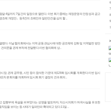
6
7
다음달 4일까지 7일간의 일정으로 열린다. 이번 회기중에는 재정운영의 안정성과 금고
8
조례 개정안」등 8건의 조례안과 일반안건을 심의 할 ...
9
1
 열렸다. 이날 협의회에서는 지역 공동 관심사에 대한 공조체제 강화 및 지역발전 방안
 건의문을 관계 부처에 전달했다.이번 협의회에 상...
맥
'
시장, 관계 공무원, 시민 등이 참석한 가운데 제128회 임시회를 개회한다.이번 임시
제1차 본회의를 개회하여 임시회 회기 결정의 건과 회의...
고 집행부에 욕설을 퍼부었다는 성명을 발표하자, 익산시의회가 허위사실을 유포한
임을 보이는 등 사태가 일파만파 확대되고 있다.11일 ...