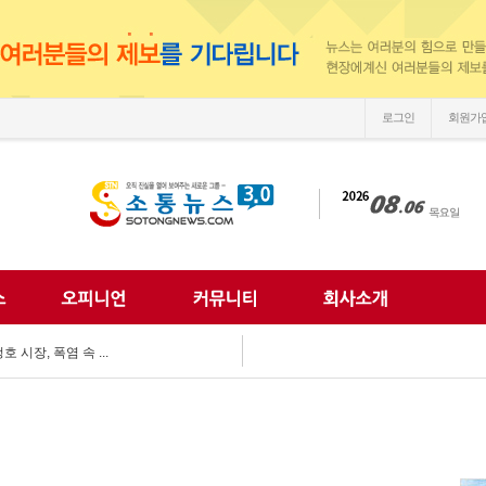
로그인
회원가
우뚝’...
다…'익산 시민아카데...
 어르신 안전 챙겨...
예방 총력...
는 든든한 동반자...
 예찰 '팔 걷어'...
마지를 만나다"...
시장, 폭염 속 ...
 함께...
나눔문화 확산 앞장...
우뚝’...