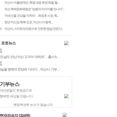
익산시-자율방재단, 폭염 대응 현장 예찰 '팔 ...
익산 백제문화체험관 "성왕과 미마지를 만나다"...
‘어르신들 건강을 지켜라’…최정호 시장, 폭...
청년 자신감 회복·도전, 익산시가 함께...
0
익산시, 스마트보안등으로 안전한 밤길 만든다...
포토뉴스
도날드 만난 익산 고구마 ‘대히트’…출시 9...
나눔을 명예의 전당에 기리다'…익산시, 기부 ...
기부뉴스
여러분들의 후원금으로
행복한 세상을 만듭니다.
해당섹션에 뉴스가 없습니다
현재접속자 (
324
명)