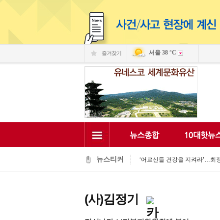
서울
38 °C
즐겨찾기
익산시, 동물 신약 개발 전진기지 ‘
시민과 함께 익산의 미래를 그리
김충영 의장, 폭염 속 경로당 찾아
익산시, 폭염 속 농업 현장 피해 
익산시, 청소년의 활기찬 일상 돕
익산시-자율방재단, 폭염 대응 현장
익산 백제문화체험관 "성왕과 미
‘어르신들 건강을 지켜라’…최정호 
뉴스티커
청년 자신감 회복·도전, 익산시가
초록우산 익산후원회·(주)미첼, 
익산시, 동물 신약 개발 전진기지 ‘
(사)김정기