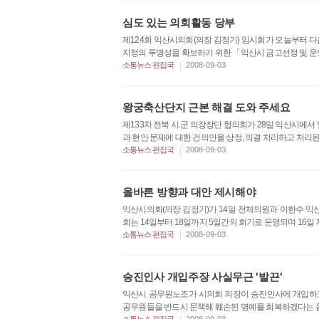
심도 있는 의회활동 당부
제124회 익산시의회(의장 김정기) 임시회가 오늘부터 
지정의 투명성을 확보하기 위한 「익산시 금고선정 및 운영
|
소통뉴스 편집국
2008-09-03
왕궁축산단지 근본 해결 도와 주세요
제133차 전북 시.군 의장장단 협의회가 28일 익산시에서
과 현안 문제에 대한 건의안을 상정, 의결 처리하고 처리된
|
소통뉴스 편집국
2008-09-03
올바른 방향과 대안 제시해야
익산시의회(의장 김정기)가 14일 전체의원과 이한수 익산
회는 14일부터 18일까지 5일간의 회기로 운영되며 16일 
|
소통뉴스 편집국
2008-09-03
승진인사 개입주장 사실무근 '발끈'
익산시 공무원노조가 시의회 의장이 승진인사에 개입하
공무원들을 반드시 문책해 훼손된 명예를 회복하겠다는 움직