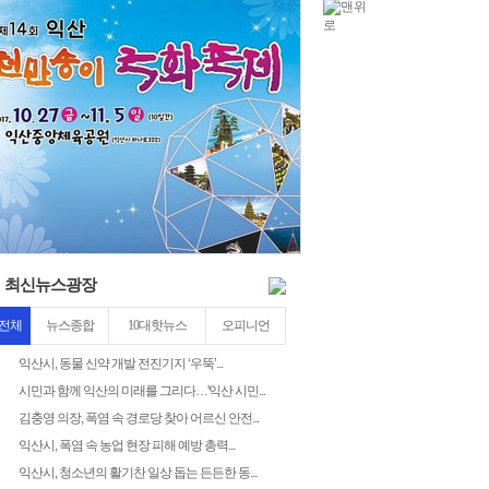
泥
8
5
최신뉴스광장
전체
뉴스종합
10대핫뉴스
오피니언
익산시, 동물 신약 개발 전진기지 ‘우뚝’...
시민과 함께 익산의 미래를 그리다…'익산 시민...
김충영 의장, 폭염 속 경로당 찾아 어르신 안전...
익산시, 폭염 속 농업 현장 피해 예방 총력...
익산시, 청소년의 활기찬 일상 돕는 든든한 동...