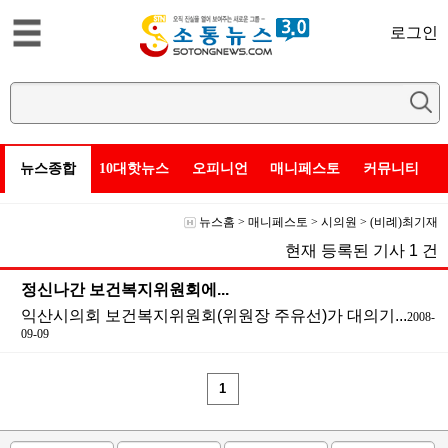
로그인
뉴스종합
10대핫뉴스
오피니언
매니페스토
커뮤니티
뉴스홈
>
매니페스토
>
시의원
>
(비례)최기재
현재 등록된 기사
1
건
정신나간 보건복지위원회에...
익산시의회 보건복지위원회(위원장 주유선)가 대의기...
2008-
09-09
1