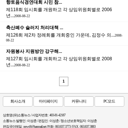
향토음식경연대회 시민 참...
제118회 임시회를 개원하고 각 상임위원회별로 2006
년...
2008-08-22
축산폐수 슬러지 처리대책 ...
제126회 제2차 정례회를 개회중인 가운데, 김정수 의...
2008-
08-22
자원봉사 지원방안 강구해...
제127회 임시회를 개회하고 각 상임위원회별로 2008
년...
2008-08-22
1
회사소개
마이페이지
커뮤니티
PC모드
상호명:(유)소통뉴스 / 사업자번호 : 403-81-42187
소통뉴스 발행인 : 이성춘 / 편집인 : 이성춘 / 청소년보호책임자 : 이성춘
편집국이메일 : news9@hanmail.net /전화 : 063.837.3773 / FAX : 063.837.3883