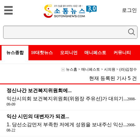
로그인
뉴스종합
10대핫뉴스
오피니언
매니페스토
커뮤니티
뉴스홈
>
매니페스토
>
시의원
>
(라)김정수
현재 등록된 기사
5
건
정신나간 보건복지위원회에...
익산시의회 보건복지위원회(위원장 주유선)가 대의기...
2008-
09-09
익산 시민의 대변자가 되겠...
1. 당선소감먼저 부족한 저에게 성원을 보내주신 익산...
2008-
08-22