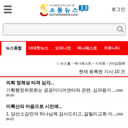
로그인
뉴스종합
10대핫뉴스
오피니언
매니페스토
커뮤니티
뉴스홈
>
매니페스토
>
시의원
>
(아)김형화
현재 등록된 기사
10
건
의회 정체성 타격 심각...
기획행정위윈회는 공공미디어센터와 관련, 심의평가 ...
2008-
09-09
미륵산의 마음으로 시민에...
1. 당선소감먼저 하나님께 감사드리고, 갈릴리교회 이...
2008-
09-05