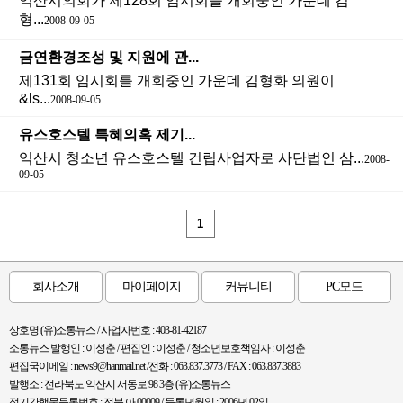
익산시의회가 제128회 임시회를 개회중인 가운데 김
형...
2008-09-05
금연환경조성 및 지원에 관...
제131회 임시회를 개회중인 가운데 김형화 의원이
&ls...
2008-09-05
유스호스텔 특혜의혹 제기...
익산시 청소년 유스호스텔 건립사업자로 사단법인 삼...
2008-
09-05
1
회사소개
마이페이지
커뮤니티
PC모드
상호명:(유)소통뉴스 / 사업자번호 : 403-81-42187
소통뉴스 발행인 : 이성춘 / 편집인 : 이성춘 / 청소년보호책임자 : 이성춘
편집국이메일 : news9@hanmail.net /전화 : 063.837.3773 / FAX : 063.837.3883
발행소 : 전라북도 익산시 서동로 98 3층 (유)소통뉴스
정기간행물등록번호 : 전북 아 00009 / 등록년월일 : 2006년 02일